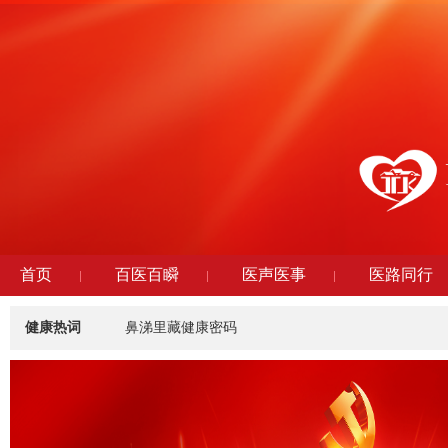
首页
百医百瞬
医声医事
医路同行
健康热词
鼻涕里藏健康密码