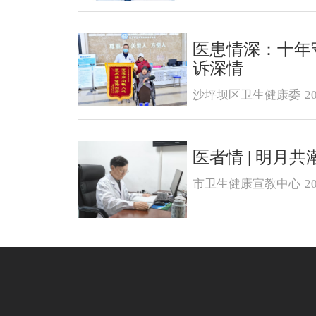
医患情深：十年
诉深情
沙坪坝区卫生健康委
2
医者情 | 明月共
市卫生健康宣教中心
2