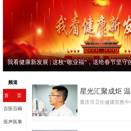
我看健康新发展 | 这枚“敬业福”，送给春节坚守
频道
星光汇聚成炬 温暖
首 页
重庆市卫生健康宣教中
百医百瞬
医声医事